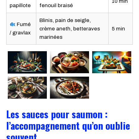
10 min
papillote
fenouil braisé
Blinis, pain de seigle,
Fumé
crème aneth, betteraves
5 min
/ gravlax
marinées
Les sauces pour saumon :
l’accompagnement qu’on oublie
souvent