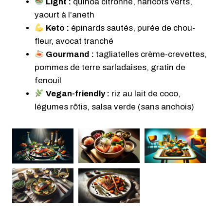
Light :
quinoa citronné, haricots verts,
yaourt à l’aneth
Keto :
épinards sautés, purée de chou-
fleur, avocat tranché
Gourmand :
tagliatelles crème-crevettes,
pommes de terre sarladaises, gratin de
fenouil
Vegan-friendly :
riz au lait de coco,
légumes rôtis, salsa verde (sans anchois)